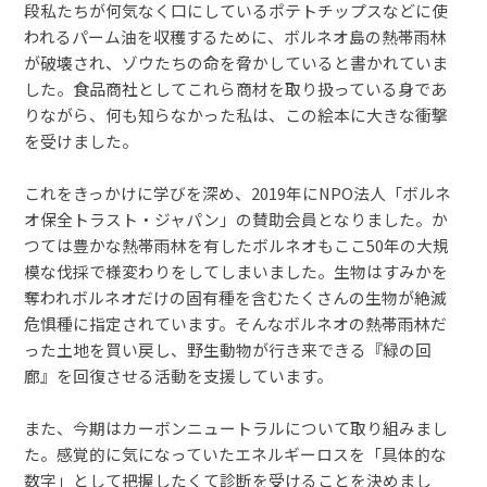
段私たちが何気なく口にしているポテトチップスなどに使
われるパーム油を収穫するために、ボルネオ島の熱帯雨林
が破壊され、ゾウたちの命を脅かしていると書かれていま
した。食品商社としてこれら商材を取り扱っている身であ
りながら、何も知らなかった私は、この絵本に大きな衝撃
を受けました。
これをきっかけに学びを深め、2019年にNPO法人「ボルネ
オ保全トラスト・ジャパン」の賛助会員となりました。か
つては豊かな熱帯雨林を有したボルネオもここ50年の大規
模な伐採で様変わりをしてしまいました。生物はすみかを
奪われボルネオだけの固有種を含むたくさんの生物が絶滅
危惧種に指定されています。そんなボルネオの熱帯雨林だ
った土地を買い戻し、野生動物が行き来できる『緑の回
廊』を回復させる活動を支援しています。
また、今期はカーボンニュートラルについて取り組みまし
た。感覚的に気になっていたエネルギーロスを「具体的な
数字」として把握したくて診断を受けることを決めまし