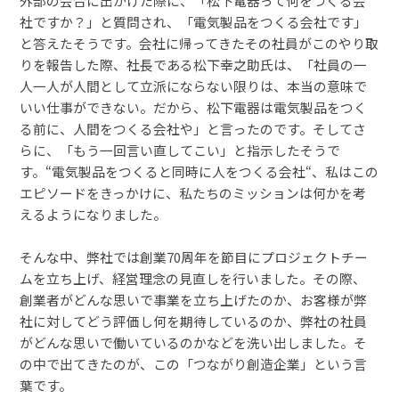
外部の会合に出かけた際に、「松下電器って何をつくる会
社ですか？」と質問され、「電気製品をつくる会社です」
と答えたそうです。会社に帰ってきたその社員がこのやり取
りを報告した際、社長である松下幸之助氏は、「社員の一
人一人が人間として立派にならない限りは、本当の意味で
いい仕事ができない。だから、松下電器は電気製品をつく
る前に、人間をつくる会社や」と言ったのです。そしてさ
らに、「もう一回言い直してこい」と指示したそうで
す。“電気製品をつくると同時に人をつくる会社“、私はこの
エピソードをきっかけに、私たちのミッションは何かを考
えるようになりました。
そんな中、弊社では創業70周年を節目にプロジェクトチー
ムを立ち上げ、経営理念の見直しを行いました。その際、
創業者がどんな思いで事業を立ち上げたのか、お客様が弊
社に対してどう評価し何を期待しているのか、弊社の社員
がどんな思いで働いているのかなどを洗い出しました。そ
の中で出てきたのが、この「つながり創造企業」という言
葉です。