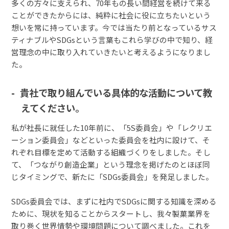
多くの方々に支えられ、70年もの長い間経営を続けて来る
ことができたからには、純粋に社会に役に立ちたいという
想いを常に持っています。今では当たり前となっているサス
ティナブルやSDGsという言葉もこれら学びの中で知り、経
営理念の中に取り入れていきたいと考えるようになりまし
た。
貴社で取り組んでいる具体的な活動について教
えてください。
私が社長に就任した10年前に、「5S委員会」や「レクリエ
ーション委員会」などといった委員会を社内に設けて、そ
れぞれ目標を定めて活動する組織づくりをしました。そし
て、「つながり創造企業」という理念を掲げたのとほぼ同
じタイミングで、新たに「SDGs委員会」を発足しました。
SDGs委員会では、まずに社内でSDGsに関する知識を深める
ために、現状を知ることからスタートし、我々製菓業界を
取り巻く世界情勢や環境問題について調べました。これを